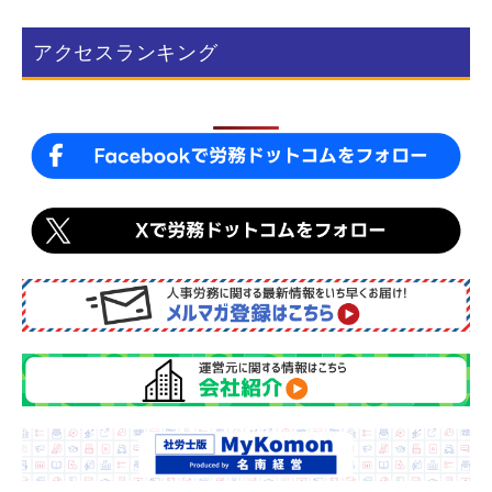
アクセスランキング