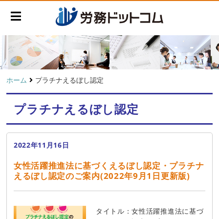
ホーム
プラチナえるぼし認定
プラチナえるぼし認定
2022年11月16日
女性活躍推進法に基づくえるぼし認定・プラチナ
えるぼし認定のご案内(2022年9月1日更新版)
タイトル：女性活躍推進法に基づ