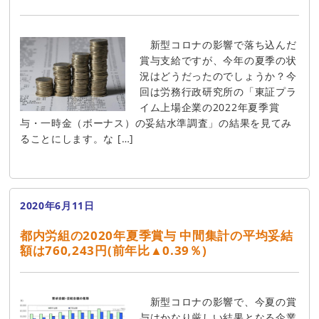
新型コロナの影響で落ち込んだ
賞与支給ですが、今年の夏季の状
況はどうだったのでしょうか？今
回は労務行政研究所の「東証プラ
イム上場企業の2022年夏季賞
与・⼀時⾦（ボーナス）の妥結⽔準調査」の結果を見てみ
ることにします。な […]
2020年6月11日
都内労組の2020年夏季賞与 中間集計の平均妥結
額は760,243円(前年比▲0.39％)
新型コロナの影響で、今夏の賞
与はかなり厳しい結果となる企業