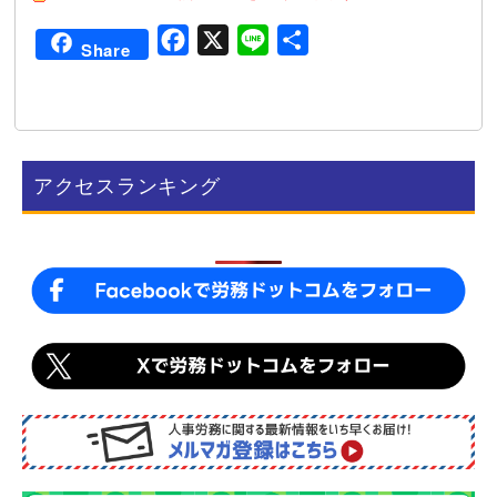
F
X
L
共
Share
a
i
有
c
n
e
e
b
アクセスランキング
o
o
k