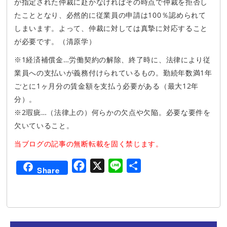
が指定された仲裁に赴かなければその時点で仲裁を拒否し
たこととなり、必然的に従業員の申請は100％認められて
しまいます。よって、仲裁に対しては真摯に対応すること
が必要です。（清原学）
※1経済補償金…労働契約の解除、終了時に、法律により従
業員への支払いが義務付けられているもの。勤続年数満1年
ごとに1ヶ月分の賃金額を支払う必要がある（最大12年
分）。
※2瑕疵…（法律上の）何らかの欠点や欠陥。必要な要件を
欠いていること。
当ブログの記事の無断転載を固く禁じます。
F
X
L
共
Share
a
i
有
c
n
e
e
b