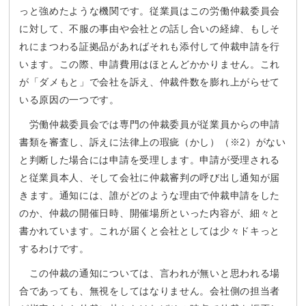
っと強めたような機関です。従業員はこの労働仲裁委員会
に対して、不服の事由や会社との話し合いの経緯、もしそ
れにまつわる証拠品があればそれも添付して仲裁申請を行
います。この際、申請費用はほとんどかかりません。これ
が「ダメもと」で会社を訴え、仲裁件数を膨れ上がらせて
いる原因の一つです。
労働仲裁委員会では専門の仲裁委員が従業員からの申請
書類を審査し、訴えに法律上の瑕疵（かし）（※2）がない
と判断した場合には申請を受理します。申請が受理される
と従業員本人、そして会社に仲裁審判の呼び出し通知が届
きます。通知には、誰がどのような理由で仲裁申請をした
のか、仲裁の開催日時、開催場所といった内容が、細々と
書かれています。これが届くと会社としては少々ドキっと
するわけです。
この仲裁の通知については、言われが無いと思われる場
合であっても、無視をしてはなりません。会社側の担当者