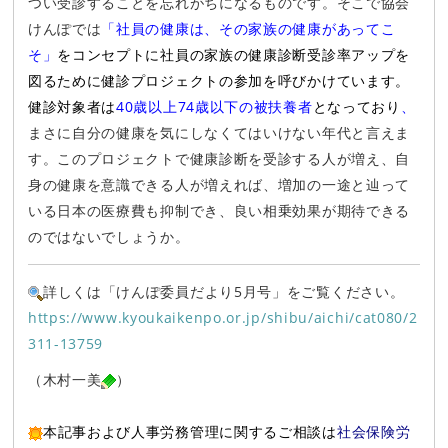
つい受診することを忘れがちになるものです。そこで協会
けんぽでは
「社員の健康は、その家族の健康があってこ
そ」
を
コンセプトに社員の家族の健康診断受診率アップを
図るために健診プロジェクトの参加を呼びかけています。
健診対象者は
40歳以上74歳以下の被扶養者
となっており
、
まさに自分の健康を気にしなくてはいけない年代と言えま
す。このプロジェクトで健康診断を受診する人が増え、自
身の健康を意識できる人が増えれば、増加の一途と辿って
いる日本の医療費も抑制でき、良い相乗効果が期待できる
のではないでしょうか。
詳しくは「けんぽ委員だより5月号」をご覧ください。
https://www.kyoukaikenpo.or.jp/shibu/aichi/cat080/2
311-13759
（木村一美
）
本記事および人事労務管理に関するご相談は
社会保険労