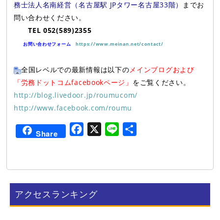
務士法人名南経営（名古屋駅 JPタワー名古屋33階）
までお
問い合わせください。
TEL 052(589)2355
お問い合わせフォーム
https://www.meinan.net/contact/
全国レベルでの最新情報は以下の
メインブログおよび
「労務ドットコムfacebookページ」
をご覧ください。
http://blog.livedoor.jp/roumucom/
http://www.facebook.com/roumu
F
X
L
共
Share
a
i
有
c
n
e
e
b
アクセスランキング
o
o