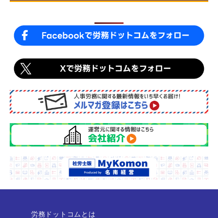
o
k
労務ドットコムとは