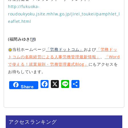
http://fukuoka-
roudoukyoku.jsite.mhlw.go.jp/jirei_toukei/pamphlet_l
eaflet.html
(福間みゆき
)
当社ホームページ
「労務ドットコム」
および
「労務ドッ
トコムの名南経営による人事労務管理最新情報」
、
「Word
で使える！就業規則・労務管理書式Blog」
にもアクセスを
お待ちしています。
F
X
L
共
Share
a
i
有
c
n
e
e
b
アクセスランキング
o