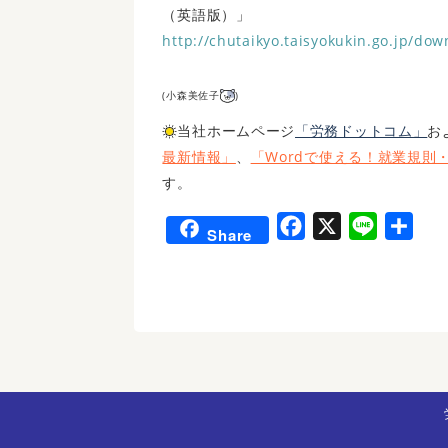
（英語版）」
http://chutaikyo.taisyokukin.go.jp/d
(小森美佐子
)
当社ホームページ
「労務ドットコム」
お
最新情報」
、
「Wordで使える！就業規則・
す。
F
X
L
共
Share
a
i
有
c
n
e
e
b
o
o
k