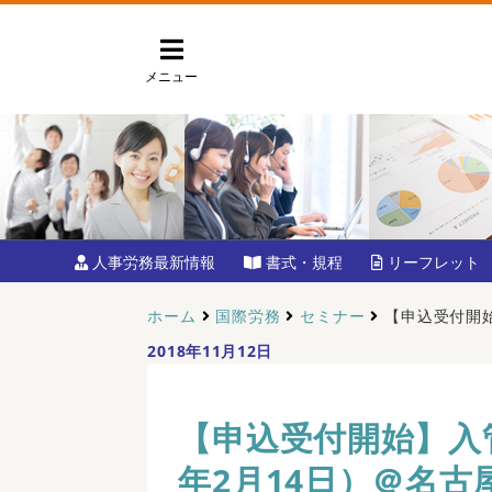
メニュー
人事労務最新情報
書式・規程
リーフレット
ホーム
国際労務
セミナー
【申込受付開始
2018年11月12日
【申込受付開始】入管
年2月14日）＠名古