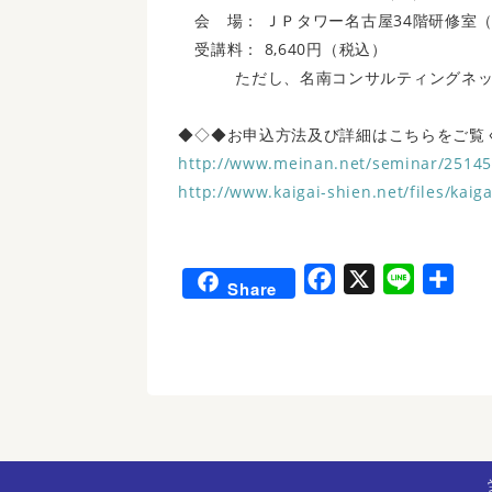
会 場： ＪＰタワー名古屋34階研修室（
受講料： 8,640円（税込）
ただし、名南コンサルティングネット
◆◇◆お申込方法及び詳細はこちらをご覧
http://www.meinan.net/seminar/25145
http://www.kaigai-shien.net/files/kaig
F
X
L
共
Share
a
i
有
c
n
e
e
b
o
o