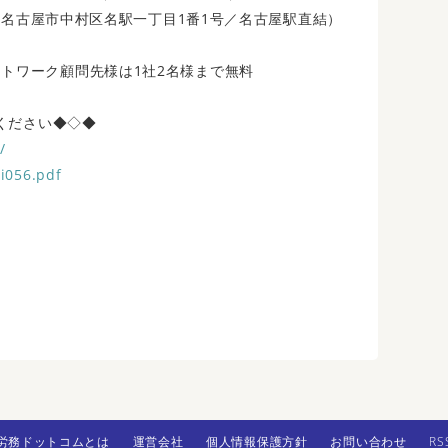
名古屋市中村区名駅一丁目1番1号／名古屋駅直結）
ワーク顧問先様は1社2名様まで無料
ください◆◇◆
/
ai056.pdf
労務ドットコムとは
運営会社
個人情報保護方針
お問い合わせ
RS