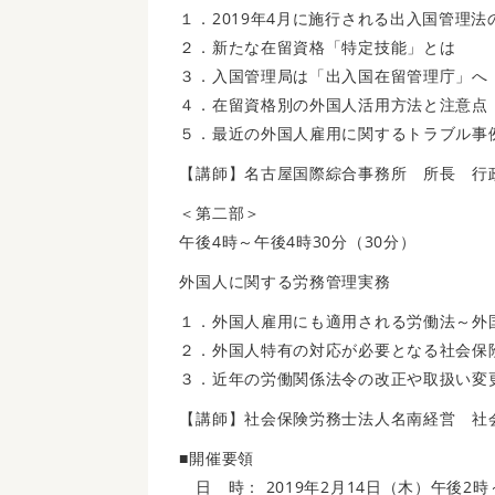
１．2019年4月に施行される出入国管理法
２．新たな在留資格「特定技能」とは
３．入国管理局は「出入国在留管理庁」へ
４．在留資格別の外国人活用方法と注意点
５．最近の外国人雇用に関するトラブル事
【講師】名古屋国際綜合事務所 所長 行
＜第二部＞
午後4時～午後4時30分（30分）
外国人に関する労務管理実務
１．外国人雇用にも適用される労働法～外
２．外国人特有の対応が必要となる社会保
３．近年の労働関係法令の改正や取扱い変
【講師】社会保険労務士法人名南経営 社
■開催要領
日 時： 2019年2月14日（木）午後2時