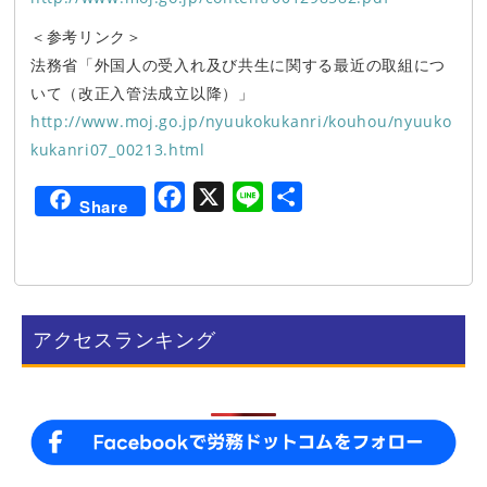
＜参考リンク＞
法務省「外国人の受入れ及び共生に関する最近の取組につ
いて（改正入管法成立以降）」
http://www.moj.go.jp/nyuukokukanri/kouhou/nyuuko
kukanri07_00213.html
F
X
L
共
Share
a
i
有
c
n
e
e
b
アクセスランキング
o
o
k