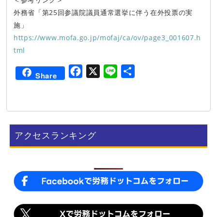
外務省「第25回参議院議員通常選挙に伴う在外投票の実
施」
https://www.mofa.go.jp/mofaj/ca/ov/page3_001607.h
tml
F
X
L
共
Share
a
i
有
c
n
e
e
b
アクセスランキング
o
o
k