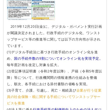
2019年12月20日(金)に、デジタル・ガバメント実行計画
が閣議決定されました。行政手続のデジタル化、ワンスト
ップサービス等の推進等に関しては以下の方向性が示され
ています。
(1)デジタル手続法に基づき行政手続のオンライン化を進
め、
国の手続件数の9割についてオンライン化を実現予定。
毎年度計画を改定し対象を拡大。
(2)登記事項証明書（令和2年度以降）、戸籍（令和5年度以
降）等について、行政機関間の情報連携の仕組みを整備
し、順次、各手続における添付書類の省略を実現。
(3)子育て、介護、引越し、死亡・相続及び
企業が行う従業
員の社会保険・税に関する手続についてワンストップサー
ビスを推進
(4)法人等に係る
行政手続等の利便性向上のための法人デジ