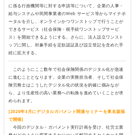
に係る行政機関等に対する申請等について、企業の人事・
給与システムや民間事業者のWeb サービス等からマイナポ
ータルを介し、オンラインかつワンストップで行うことが
できるサービス（社会保険・税手続ワンストップサービ
ス）を開始できるようにする。さらに、法人設立ワンスト
ップに関し、対象手続を定款認証及び設立登記を含めた手
続に拡大する。
このようにここ数年で社会保険関係のデジタル化が急速
に進むこととなります。企業の実務担当者、そして社会保
険労務士はこうしたデジタル化の状況を的確に掴みなが
ら、より生産性の高い業務への転換を進めていくことが求
められます。
[2020年3月にデジタルガバメント関連セミナーを東名阪福
で開催]
今回のデジタル・ガバメント実行計画を受け、社労士業
務がどのように変革するかについて解説するセミナーを開