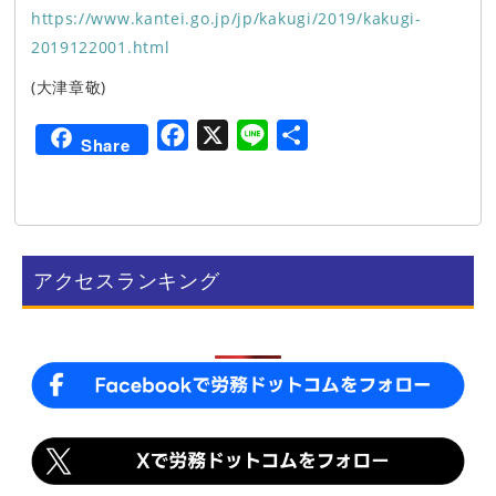
https://www.kantei.go.jp/jp/kakugi/2019/kakugi-
2019122001.html
(大津章敬)
F
X
L
共
Share
a
i
有
c
n
e
e
b
アクセスランキング
o
o
k