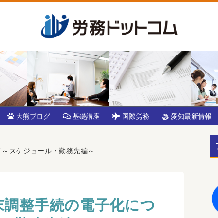
大熊ブログ
基礎講座
国際労務
愛知最新情報
て～スケジュール・勤務先編～
末調整手続の電子化につ