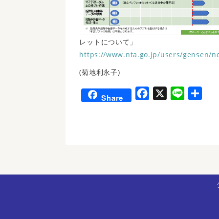
レットについて」
https://www.nta.go.jp/users/gensen
(菊地利永子)
F
X
L
共
Share
a
i
有
c
n
e
e
b
o
o
k