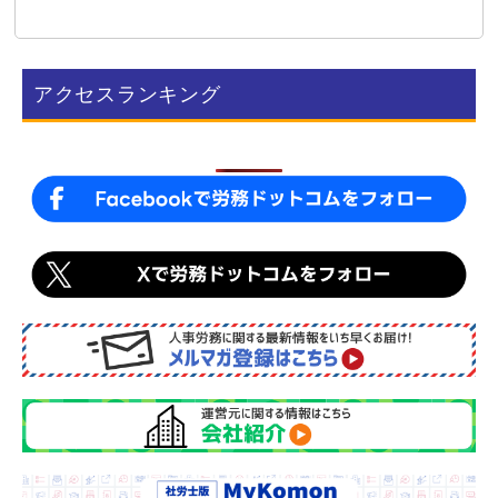
c
n
e
e
b
アクセスランキング
o
o
k