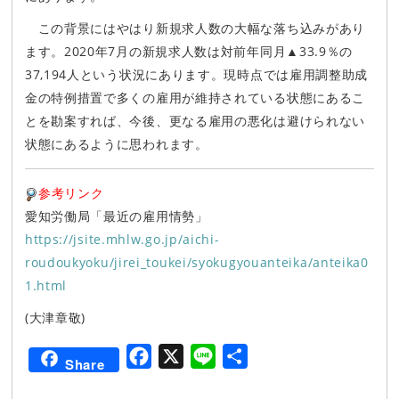
この背景にはやはり新規求人数の大幅な落ち込みがあり
ます。2020年7月の新規求人数は対前年同月▲33.9％の
37,194人という状況にあります。現時点では雇用調整助成
金の特例措置で多くの雇用が維持されている状態にあるこ
とを勘案すれば、今後、更なる雇用の悪化は避けられない
状態にあるように思われます。
参考リンク
愛知労働局「最近の雇用情勢」
https://jsite.mhlw.go.jp/aichi-
roudoukyoku/jirei_toukei/syokugyouanteika/anteika0
1.html
(大津章敬)
F
X
L
共
Share
a
i
有