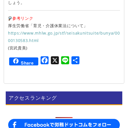
しょう。
参考リンク
厚生労働省「育児・介護休業法について」
https://www.mhlw.go.jp/stf/seisakunitsuite/bunya/00
00130583.html
(宮武貴美)
F
X
L
共
Share
a
i
有
c
n
e
e
b
アクセスランキング
o
o
k