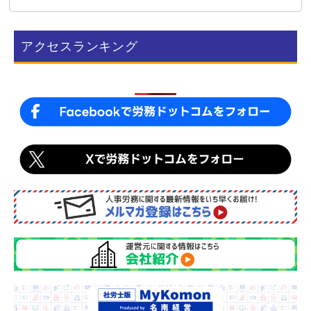
e
e
b
アクセスランキング
o
o
k