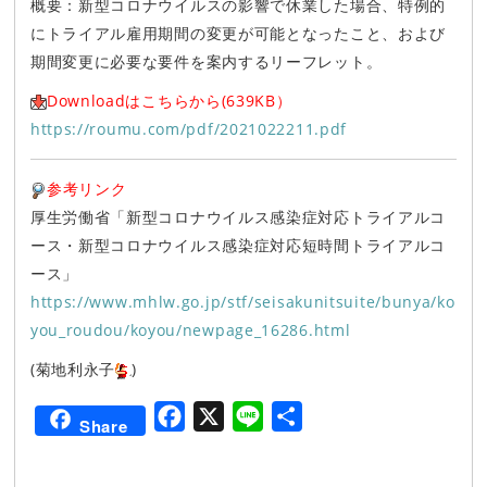
概要：新型コロナウイルスの影響で休業した場合、特例的
にトライアル雇用期間の変更が可能となったこと、および
期間変更に必要な要件を案内するリーフレット。
Downloadはこちらから(639KB）
https://roumu.com/pdf/2021022211.pdf
参考リンク
厚生労働省「新型コロナウイルス感染症対応トライアルコ
ース・新型コロナウイルス感染症対応短時間トライアルコ
ース」
https://www.mhlw.go.jp/stf/seisakunitsuite/bunya/ko
you_roudou/koyou/newpage_16286.html
(菊地利永子
)
F
X
L
共
Share
a
i
有
c
n