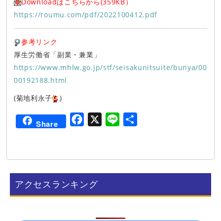
Downloadはこちらから(359KB）
https://roumu.com/pdf/2022100412.pdf
参考リンク
厚生労働省「副業・兼業」
https://www.mhlw.go.jp/stf/seisakunitsuite/bunya/00
00192188.html
(菊地利永子
)
F
X
L
共
Share
a
i
有
c
n
e
e
b
アクセスランキング
o
o
k