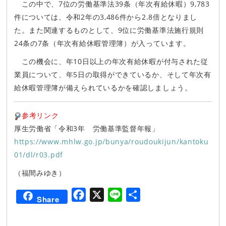
この中で、7位の労働基準法39条（年次有給休暇）9,783
件については、令和2年の3,486件から2.8倍となりまし
た。また関連するものとして、9位に労働基準法施行規則
24条の7条（年次有給休暇管理簿）が入っています。
この機会に、年10日以上の年次有給休暇が付与された従
業員について、年5日の取得ができているか、そして年次有
給休暇管理簿が備えられているかを確認しましょう。
参考リンク
厚生労働省「令和3年 労働基準監督年報」
https://www.mhlw.go.jp/bunya/roudoukijun/kantoku
01/dl/r03.pdf
（福間みゆき）
F
X
L
共
Share
a
i
有
c
n