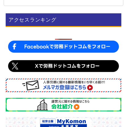
e
e
b
アクセスランキング
o
o
k