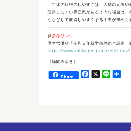
年休の取得のしやすさは、人材の定着や
取得しにくい雰囲気があるような場合は、
うなどして取得しやすくする工夫が求めら
参考リンク
厚生労働省「令和５年就労条件総合調査 
https://www.mhlw.go.jp/toukei/itiran/
（福間みゆき）
F
X
L
共
Share
a
i
有
c
n
e
e
b
o
o