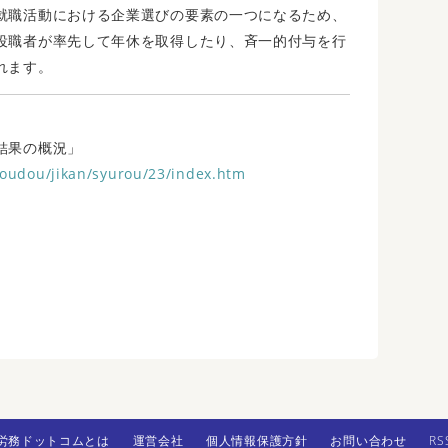
就職活動における企業選びの要素の一つになるため、
役職者が率先して年休を取得したり、斉一的付与を行
れます。
結果の概況」
roudou/jikan/syurou/23/index.htm
労務ドットコムとは
運営会社
個人情報保護方針
お問い合わせ
RS