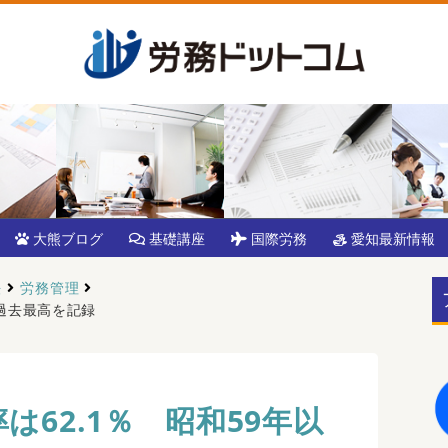
大熊ブログ
基礎講座
国際労務
愛知最新情報
法
労務管理
降過去最高を記録
は62.1％ 昭和59年以