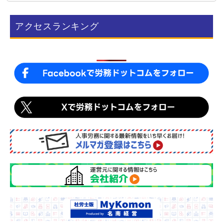
e
e
b
アクセスランキング
o
o
k