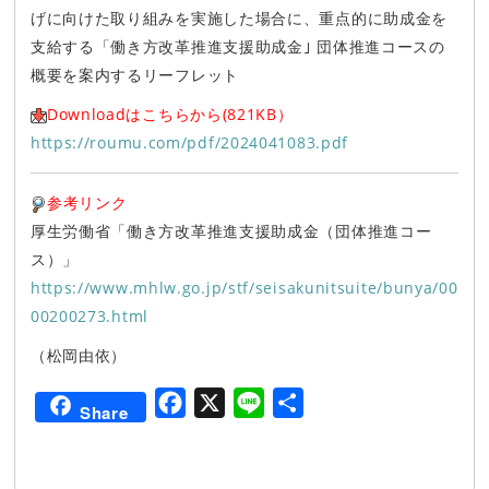
げに向けた取り組みを実施した場合に、重点的に助成金を
支給する「働き方改革推進支援助成金｣ 団体推進コースの
概要を案内するリーフレット
Downloadはこちらから(821KB）
https://roumu.com/pdf/2024041083.pdf
参考リンク
厚生労働省「働き方改革推進支援助成金（団体推進コー
ス）」
https://www.mhlw.go.jp/stf/seisakunitsuite/bunya/00
00200273.html
（松岡由依）
F
X
L
共
Share
a
i
有
c
n