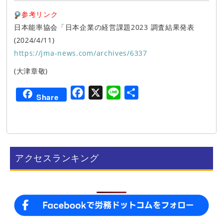
参考リンク
日本能率協会「日本企業の経営課題2023 調査結果発表
(2024/4/11)
https://jma-news.com/archives/6337
(大津章敬)
F
X
L
共
Share
a
i
有
c
n
e
e
b
アクセスランキング
o
o
k