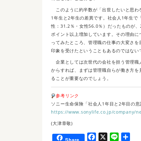
このように約半数が「出世したいと思わ
1年生と2年生の差異です。社会人1年生で
性：31.2％・女性56.0％）だったものが、2
ポイント以上増加しています。その理由に
ってみたところ、管理職の仕事の大変さを
印象を受けたということもあるのではない
企業としては次世代の会社を担う管理職
からすれば、まずは管理職自らが働き方を
ることが重要なのでしょう。
参考リンク
ソニー生命保険「社会人1年目と2年目の意識調査2
https://www.sonylife.co.jp/company/n
(大津章敬)
F
X
L
共
Share