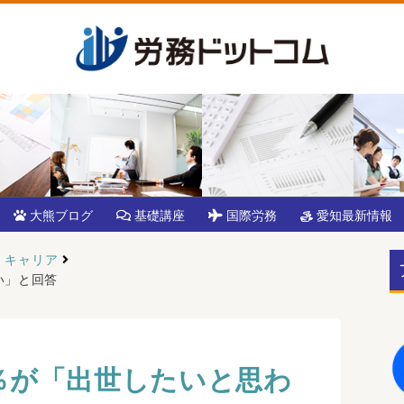
大熊ブログ
基礎講座
国際労務
愛知最新情報
キャリア
い」と回答
8％が「出世したいと思わ