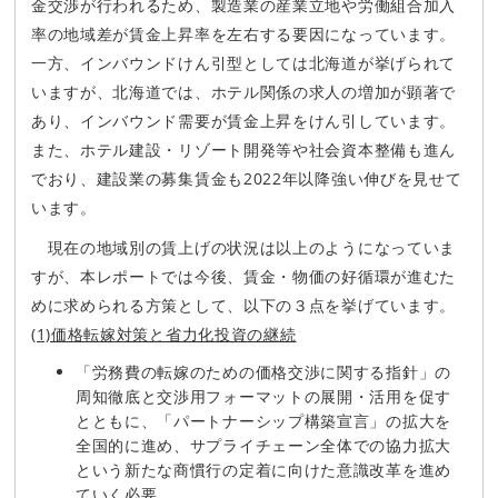
金交渉が行われるため、製造業の産業立地や労働組合加入
率の地域差が賃金上昇率を左右する要因になっています。
一方、インバウンドけん引型としては北海道が挙げられて
いますが、北海道では、ホテル関係の求人の増加が顕著で
あり、インバウンド需要が賃金上昇をけん引しています。
また、ホテル建設・リゾート開発等や社会資本整備も進ん
でおり、建設業の募集賃金も2022年以降強い伸びを見せて
います。
現在の地域別の賃上げの状況は以上のようになっていま
すが、本レポートでは今後、賃金・物価の好循環が進むた
めに求められる方策として、以下の３点を挙げています。
(1)価格転嫁対策と省力化投資の継続
「労務費の転嫁のための価格交渉に関する指針」の
周知徹底と交渉用フォーマットの展開・活用を促す
とともに、「パートナーシップ構築宣言」の拡大を
全国的に進め、サプライチェーン全体での協力拡大
という新たな商慣行の定着に向けた意識改革を進め
ていく必要。