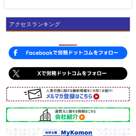
c
n
e
e
b
アクセスランキング
o
o
k