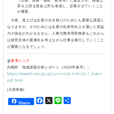
（公務、医療・福祉、教育等）に波及させ、物価上
昇を上回る賃金上昇を達成し、定着させていくこと
が重要。
今後、賃上げは企業の生き残りのためにも重要な課題と
なりますが、そのためには企業の生産性向上を通じた収益
力の強化が欠かせません。人事労務管理実務家もこれから
は経営全体の最適化を考えながら仕事を遂行していくこと
が重要になるでしょう。
参考リンク
内閣府「地域課題分析レポート（2024年春号）」
https://www5.cao.go.jp/j-j/cr/cr24-1/chr24-1_index-
pdf.html
(大津章敬)
F
X
L
共
Share
a
i
有