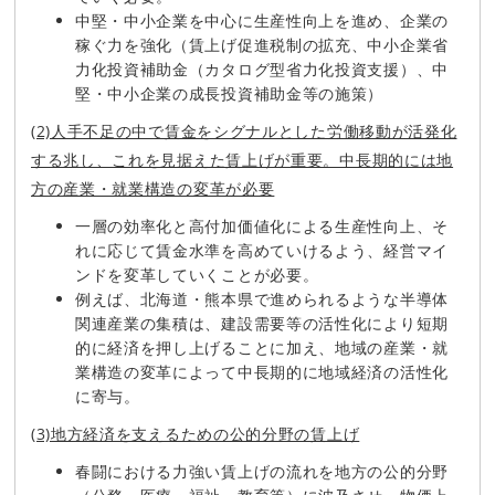
中堅・中小企業を中心に生産性向上を進め、企業の
稼ぐ力を強化（賃上げ促進税制の拡充、中小企業省
力化投資補助金（カタログ型省力化投資支援）、中
堅・中小企業の成長投資補助金等の施策）
(2)人手不足の中で賃金をシグナルとした労働移動が活発化
する兆し、これを見据えた賃上げが重要。中長期的には地
方の産業・就業構造の変革が必要
一層の効率化と高付加価値化による生産性向上、そ
れに応じて賃金水準を高めていけるよう、経営マイ
ンドを変革していくことが必要。
例えば、北海道・熊本県で進められるような半導体
関連産業の集積は、建設需要等の活性化により短期
的に経済を押し上げることに加え、地域の産業・就
業構造の変革によって中長期的に地域経済の活性化
に寄与。
(3)地方経済を支えるための公的分野の賃上げ
春闘における力強い賃上げの流れを地方の公的分野