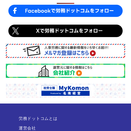
k
労務ドットコムとは
運営会社