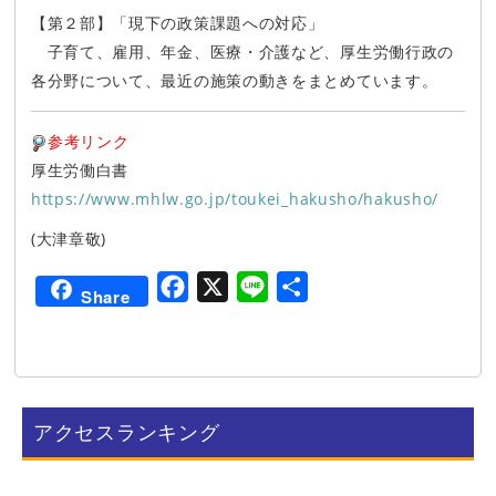
【第２部】「現下の政策課題への対応」
子育て、雇用、年金、医療・介護など、厚生労働行政の
各分野について、最近の施策の動きをまとめています。
参考リンク
厚生労働白書
https://www.mhlw.go.jp/toukei_hakusho/hakusho/
(大津章敬)
F
X
L
共
Share
a
i
有
c
n
e
e
b
アクセスランキング
o
o