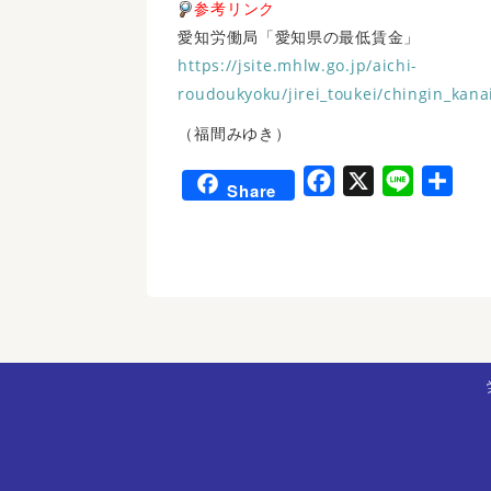
参考リンク
愛知労働局「愛知県の最低賃金」
https://jsite.mhlw.go.jp/aichi-
roudoukyoku/jirei_toukei/chingin_kana
（福間みゆき）
F
X
L
共
Share
a
i
有
c
n
e
e
b
o
o
k