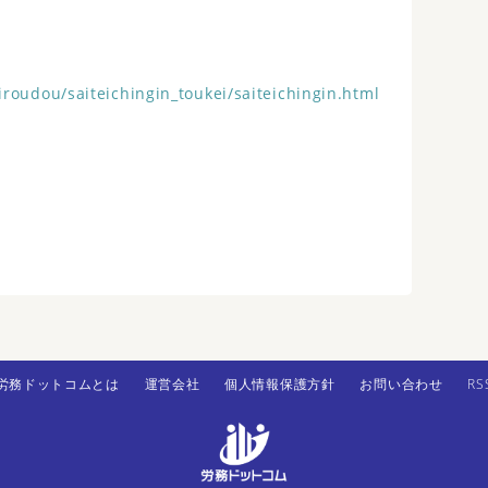
iroudou/saiteichingin_toukei/saiteichingin.html
労務ドットコムとは
運営会社
個人情報保護方針
お問い合わせ
RS