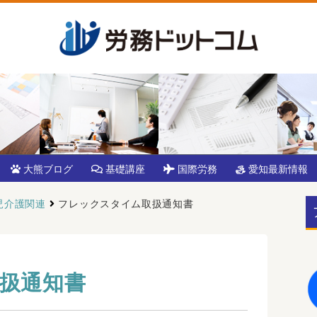
大熊ブログ
基礎講座
国際労務
愛知最新情報
児介護関連
フレックスタイム取扱通知書
扱通知書