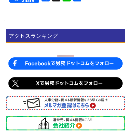
a
i
有
c
n
e
e
b
アクセスランキング
o
o
k