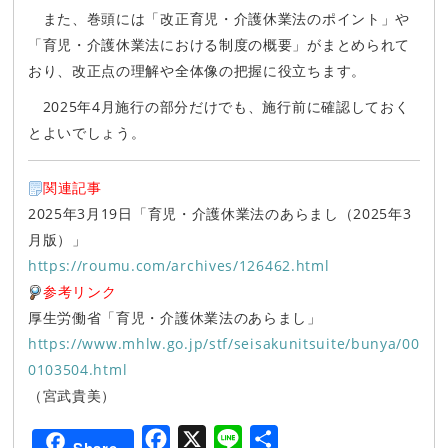
また、巻頭には「改正育児・介護休業法のポイント」や
「育児・介護休業法における制度の概要」がまとめられて
おり、改正点の理解や全体像の把握に役立ちます。
2025年4月施行の部分だけでも、施行前に確認しておく
とよいでしょう。
関連記事
2025年3月19日「育児・介護休業法のあらまし（2025年3
月版）」
https://roumu.com/archives/126462.html
参考リンク
厚生労働省「育児・介護休業法のあらまし」
https://www.mhlw.go.jp/stf/seisakunitsuite/bunya/00
0103504.html
（宮武貴美）
F
X
L
共
Share