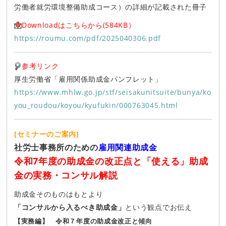
労働者就労環境整備助成コース）の詳細が記載された冊子
Downloadはこちらから(584K
B）
https://roumu.com/pdf/2025040306.pdf
参考リンク
厚生労働省「雇用関係助成金パンフレット」
https://www.mhlw.go.jp/stf/seisakunitsuite/bunya/ko
you_roudou/koyou/kyufukin/000763045.html
[セミナーのご案内]
社労士事務所のための
雇用関連助成金
令和7年度の助成金の改正点と「使える」助成
金の実務・コンサル解説
助成金そのものはもとより
「コンサルから入るべき助成金」
という観点でお伝え
【実務編】 令和７年度の助成金改正と傾向