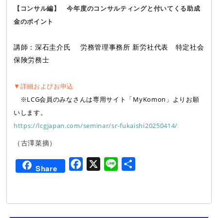
【コンサル編】 今年度のコンサルティングと付いてくる助成
金のポイント
講師：深石圭介氏 労務管理事務所 新労社代表 特定社会
保険労務士
▼詳細およびお申込
※LCG会員のみなさんは専用サイト「MyKomon」よりお願
いします。
https://lcgjapan.com/seminar/sr-fukaishi20250414/
（古澤菜摘）
F
X
L
共
Share
a
i
有
c
n
e
e