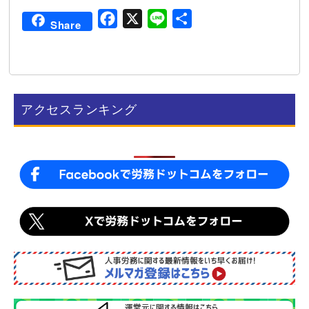
F
X
L
共
Share
a
i
有
c
n
e
e
b
アクセスランキング
o
o
k