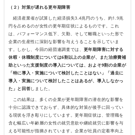
（２）対策が遅れる更年期障害
経済産業省が試算した経済損失3.4兆円のうち、約1.9兆
円を占めるのが女性の更年期症状によるものです。これ
は、パフォーマンス低下、欠勤、そして離職といった形で
企業の生産性に深刻な影響を与えうることを示していま
す。しかし、今回の経団連調査では、
更年期障害に対する
休暇・休職制度については6割以上の企業が、また治療費補
助といった支援制度の導入については、およそ9割の企業が
「特に導入・実施について検討したことはない」「過去に
導入・実施について検討したことはあるが、導入しなかっ
た」と回答
しました。
この結果は、多くの企業が更年期障害の潜在的な影響を
十分に認識できておらず、具体的な対策が後手に回ってい
る現状を浮き彫りにしています。更年期症状は、管理職を
含む幅広い年齢層の女性の就労意欲や継続就労に影響を与
える可能性が指摘されています。企業が社員の定着率向上