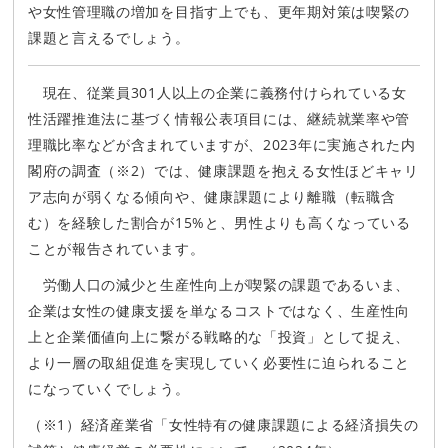
や女性管理職の増加を目指す上でも、更年期対策は喫緊の
課題と言えるでしょう。
現在、従業員301人以上の企業に義務付けられている女
性活躍推進法に基づく情報公表項目には、継続就業率や管
理職比率などが含まれていますが、2023年に実施された内
閣府の調査（※2）では、健康課題を抱える女性ほどキャリ
ア志向が弱くなる傾向や、健康課題により離職（転職含
む）を経験した割合が15%と、男性よりも高くなっている
ことが報告されています。
労働人口の減少と生産性向上が喫緊の課題であるいま、
企業は女性の健康支援を単なるコストではなく、生産性向
上と企業価値向上に繋がる戦略的な「投資」として捉え、
より一層の取組促進を実現していく必要性に迫られること
になっていくでしょう。
（※1）経済産業省「女性特有の健康課題による経済損失の