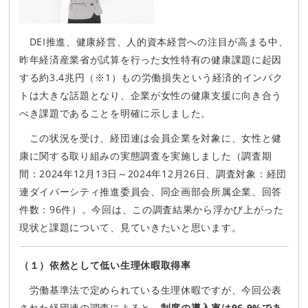
DEI推進、健康経営、人的資本経営への注目が高まる中、
昨年経済産業省が試算を行った女性特有の健康課題に起因
する約3.4兆円（※1）もの労働損失という経済的インパク
トは大きな話題となり、企業が女性の健康支援に向き合う
べき課題であることを明確に示しました。
この状況を受け、経団連は会員企業を対象に、女性と健
康に関する取り組みの実態調査を実施しました（調査期
間：2024年12月13日～2024年12月26日、調査対象：経団
連ダイバーシティ推進委員会、同企画部会所属企業、回答
件数：96件）。今回は、この調査結果から浮かび上がった
現状と課題について、見ていきたいと思います。
（１）依然として低い生理休暇取得率
労働基準法で定められている生理休暇ですが、今回公表
された経団連の調査によると、
制度の導入率は96.9%であ