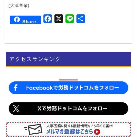
(大津章敬)
F
X
L
共
Share
a
i
有
c
n
e
e
b
アクセスランキング
o
o
k