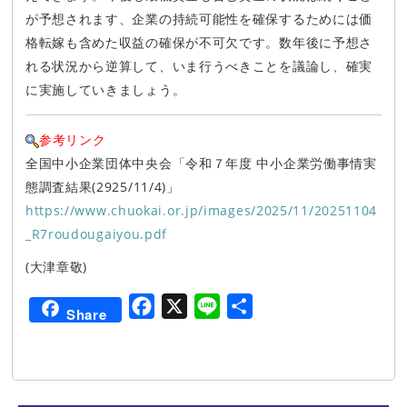
が予想されます、企業の持続可能性を確保するためには価
格転嫁も含めた収益の確保が不可欠です。数年後に予想さ
れる状況から逆算して、いま行うべきことを議論し、確実
に実施していきましょう。
参考リンク
全国中小企業団体中央会「令和７年度 中小企業労働事情実
態調査結果(2925/11/4)」
https://www.chuokai.or.jp/images/2025/11/20251104
_R7roudougaiyou.pdf
(大津章敬)
F
X
L
共
Share
a
i
有
c
n
e
e