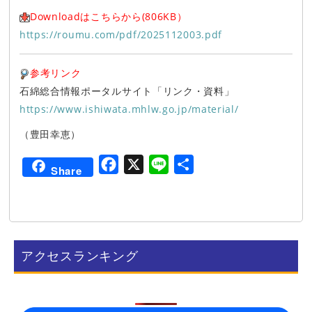
Downloadはこちらから(806KB）
https://roumu.com/pdf/2025112003.pdf
参考リンク
石綿総合情報ポータルサイト「リンク・資料」
https://www.ishiwata.mhlw.go.jp/material/
（豊田幸恵）
F
X
L
共
Share
a
i
有
c
n
e
e
b
アクセスランキング
o
o
k