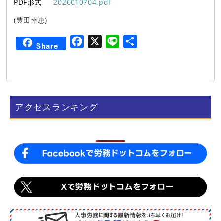
PDF形式
2026010704.pdf
(豊田幸恵)
F
X
L
共
Share
a
i
有
c
n
e
e
b
アクセスランキング
o
o
k