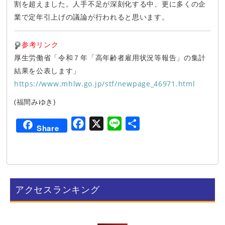
割を超えました。人手不足が深刻化する中、更に多くの企
業で定年引上げの議論が行われると思います。
参考リンク
厚生労働省「令和７年「高年齢者雇用状況等報告」の集計
結果を公表します」
https://www.mhlw.go.jp/stf/newpage_46971.html
(福間みゆき)
F
X
L
共
Share
a
i
有
c
n
e
e
b
アクセスランキング
o
o
k