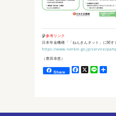
参考リンク
日本年金機構「「ねんきんネット」に関す
https://www.nenkin.go.jp/service/pam
（豊田幸恵）
F
X
L
共
Share
a
i
有
c
n
e
e
b
o
o