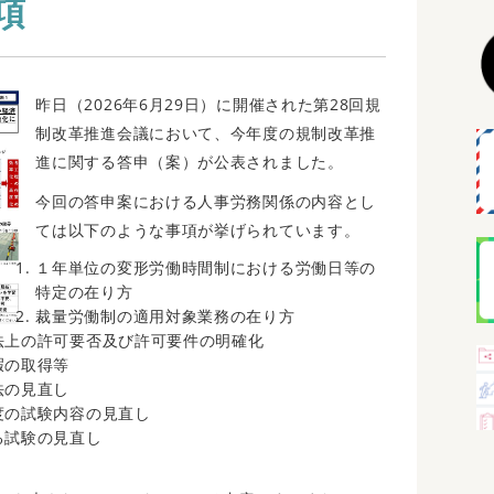
項
昨日（2026年6月29日）に開催された第28回規
制改革推進会議において、今年度の規制改革推
進に関する答申（案）が公表されました。
今回の答申案における人事労務関係の内容とし
ては以下のような事項が挙げられています。
１年単位の変形労働時間制における労働日等の
特定の在り方
裁量労働制の適用対象業務の在り方
法上の許可要否及び許可要件の明確化
暇の取得等
法の見直し
度の試験内容の見直し
る試験の見直し