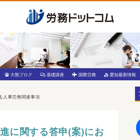
大熊ブログ
基礎講座
国際労務
愛知最新情報
ける人事労務関連事項
推進に関する答申(案)にお