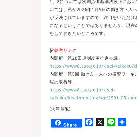
1、2については次期労働基準法改正にお
いては、私が2026年1月9日の働き方・
が反映されていますので、注目をいただけ
になるということではありませんが、現在
をしておきたいところです。
参考リンク
内閣府「第28回規制改革推進会議」
https://www8.cao.go.jp/kisei-kaikaku
内閣府「第5回 働き方・人への投資ワー
暇の取得等」
https://www8.cao.go.jp/kisei-
kaikaku/kisei/meeting/wg/2501_03hu
(大津章敬)
F
X
L
共
Share
a
i
有