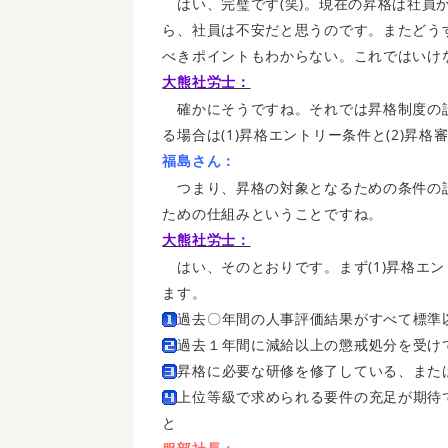
はい、完璧です(笑)。現在の昇格は社員
ら、社員は不安だと思うのです。またどう
べきポイントもわからない。これではいけ
大熊社労士：
確かにそうですね。それでは昇格制度の
る場合は(1)昇格エントリー条件と(2)昇
福島さん：
つまり、昇格の対象となるための条件の
ための仕組みということですね。
大熊社労士：
はい、そのとおりです。まず(1)昇格エ
ます。
過去〇年間の人事評価結果がすべて標準
過去１年間に減給以上の懲戒処分を受け
昇格に必要な研修を修了している、また
上位等級で求められる要件の充足が期待
と