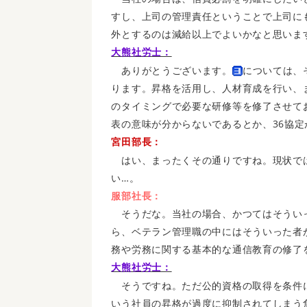
すし、上司の管理責任ということで上司に
外とするのは減給以上でよいかなと思いま
大熊社労士：
ありがとうございます。
については、
ります。昇格を活用し、人材育成を行い、
のタイミングで必要な研修等を修了させて
表の意味が分からないであるとか、36協
宮田部長：
はい、まったくその通りですね。現状で
い…。
服部社長：
そうだな。当社の場合、かつてはそうい
ら、ベテラン管理職の中にはそういった者
務や労務に関する基本的な通信教育の修了
大熊社労士：
そうですね。ただ公的資格の取得を条件
いう社員の昇格が過度に抑制されてしまう