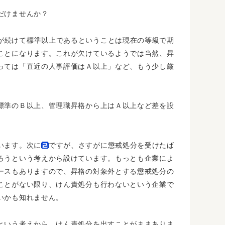
だけませんか？
が続けて標準以上であるということは現在の等級で期
ことになります。これが欠けているようでは当然、昇
っては「直近の人事評価はＡ以上」など、もう少し厳
標準のＢ以上、管理職昇格から上はＡ以上など差を設
います。次に
ですが、さすがに懲戒処分を受けたば
ろうという考えから設けています。もっとも企業によ
ースもありますので、昇格の対象外とする懲戒処分の
ことがない限り、けん責処分も行わないという企業で
いかも知れません。
という考えから、けん責処分を出すことがままありま