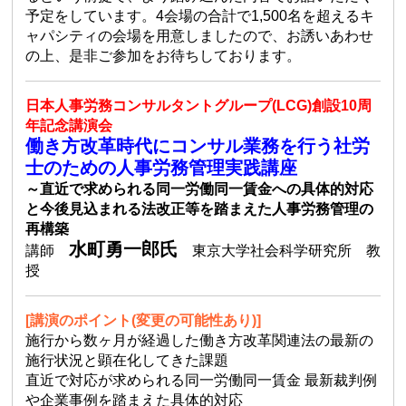
予定をしています。4会場の合計で1,500名を超えるキ
ャパシティの会場を用意しましたので、お誘いあわせ
の上、是非ご参加をお待ちしております。
日本人事労務コンサルタントグループ(LCG)創設10周
年記念講演会
働き方改革時代にコンサル業務を行う社労
士のための人事労務管理実践講座
～直近で求められる同一労働同一賃金への具体的対応
と今後見込まれる法改正等を踏まえた人事労務管理の
再構築
水町勇一郎氏
講師
東京大学社会科学研究所 教
授
[講演のポイント(変更の可能性あり)]
施行から数ヶ月が経過した働き方改革関連法の最新の
施行状況と顕在化してきた課題
直近で対応が求められる同一労働同一賃金 最新裁判例
や企業事例を踏まえた具体的対応