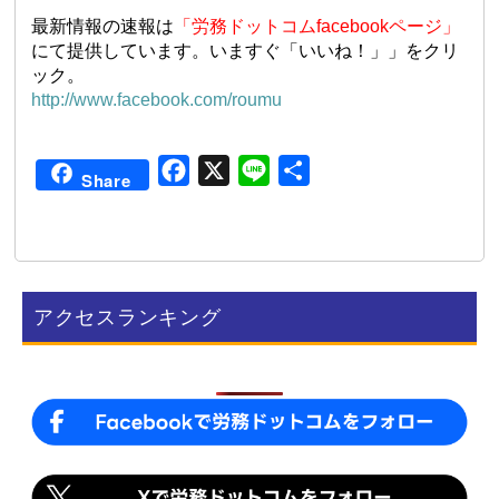
最新情報の速報は
「労務ドットコムfacebookページ」
にて提供しています。いますぐ「いいね！」」をクリ
ック。
http://www.facebook.com/roumu
F
X
L
共
Share
a
i
有
c
n
e
e
b
アクセスランキング
o
o
k