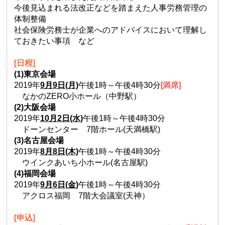
今後見込まれる法改正などを踏まえた人事労務管理の
体制整備
社会保険労務士が企業へのアドバイスにおいて理解し
ておきたい事項 など
[日程]
(1)東京会場
2019年
9月9日(月)
午後1時～午後4時30分
[満席]
なかのZERO小ホール（中野駅）
(2)大阪会場
2019年
10月2日(水)
午後1時～午後4時30分
ドーンセンター 7階ホール(天満橋駅)
(3)名古屋会場
2019年
8月8日(木)
午後1時～午後4時30分
ウインクあいち小ホール(名古屋駅)
(4)福岡会場
2019年
9月6日(金)
午後1時～午後4時30分
アクロス福岡 7階大会議室(天神）
[申込]