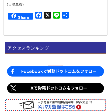
(大津章敬)
F
X
L
共
Share
a
i
有
c
n
e
e
b
アクセスランキング
o
o
k