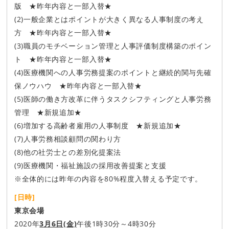
版 ★昨年内容と一部入替★
(2)一般企業とはポイントが大きく異なる人事制度の考え
方 ★昨年内容と一部入替★
(3)職員のモチベーション管理と人事評価制度構築のポイン
ト ★昨年内容と一部入替★
(4)医療機関への人事労務提案のポイントと継続的関与先確
保ノウハウ ★昨年内容と一部入替★
(5)医師の働き方改革に伴うタスクシフティングと人事労務
管理 ★新規追加★
(6)増加する高齢者雇用の人事制度 ★新規追加★
(7)人事労務相談顧問の関わり方
(8)他の社労士との差別化提案法
(9)医療機関・福祉施設の採用改善提案と支援
※全体的には昨年の内容を80%程度入替える予定です。
[日時]
東京会場
2020年
3月6日(金)
午後1時30分～4時30分