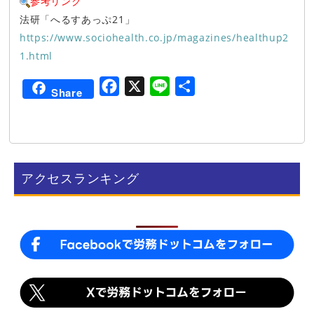
参考リンク
法研「へるすあっぷ21」
https://www.sociohealth.co.jp/magazines/healthup2
1.html
F
X
L
共
Share
a
i
有
c
n
e
e
b
アクセスランキング
o
o
k