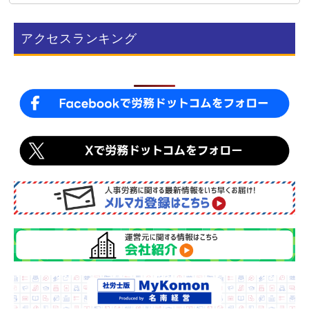
e
e
b
アクセスランキング
o
o
k