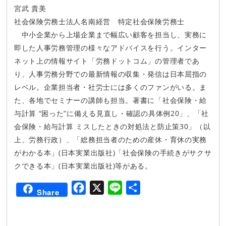
宮武 貴美
社会保険労務士法人名南経営 特定社会保険労務士
中小企業から上場企業まで幅広い顧客を担当し、実務に
即した人事労務管理の様々なアドバイスを行う。インター
ネット上の情報サイト「労務ドットコム」の管理者であ
り、人事労務分野での最新情報の収集・発信は日本屈指の
レベル。企業担当者・社労士には多くのファンがいる。ま
た、各地でセミナーの講師も担当。著書に「社会保険・給
与計算 “困った”に備える見直し・確認の具体例20」、「社
会保険・給与計算 ミスしたときの対処法と防止策30」（以
上、労務行政）、「総務担当者のための産休・育休の実務
がわかる本」(日本実業出版社)「社会保険の手続きがサクサ
クできる本」(日本実業出版社)等がある。
F
X
L
共
Share
a
i
有
c
n