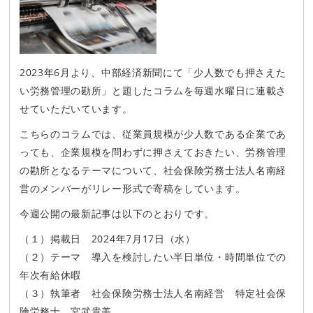
2023年6
月より、
中部経済新聞にて「少人数でも押さえた
い労務管理の勘所」と題したコラムを毎週水曜日に連載さ
せていただいています。
こちらのコラムでは、従業員規模が少人数である企業であ
っても、企業規模を問わずに押さえておきたい、労務管理
の勘所となるテーマについて、社会保険労務士法人
名南経
営のメンバーがリレー形式で寄稿をしています。
今週公開の最新記事は以下のとおりです。
（１）掲載日 2024年7月17日（水）
（２）テーマ 導入を検討したい半日単位・時間単位での
年次有給休暇
（３）執筆者 社会保険労務士法人名南経営 特定社会保
険労務士 宮武貴美