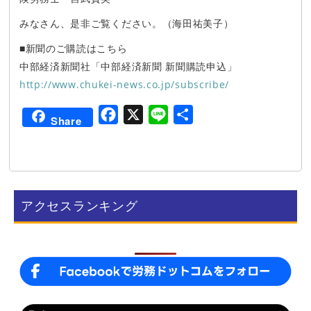
みなさん、是非ご覧ください。（海田祐美子）
■新聞のご購読はこちら
中部経済新聞社「中部経済新聞 新聞購読申込」
http://www.chukei-news.co.jp/subscribe/
F
X
L
共
Share
a
i
有
c
n
e
e
b
アクセスランキング
o
o
k