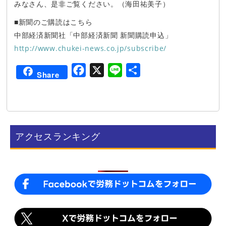
みなさん、是非ご覧ください。（海田祐美子）
■新聞のご購読はこちら
中部経済新聞社「中部経済新聞 新聞購読申込」
http://www.chukei-news.co.jp/subscribe/
F
X
L
共
Share
a
i
有
c
n
e
e
b
アクセスランキング
o
o
k