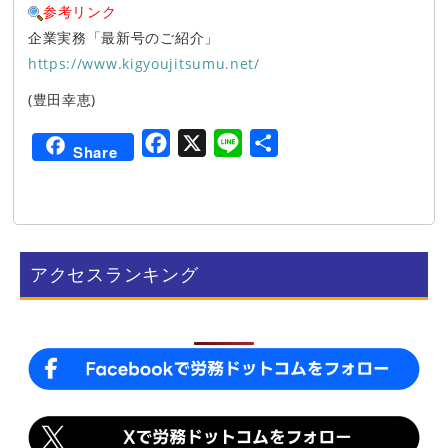
参考リンク
企業実務「最新号のご紹介」
https://www.kigyoujitsumu.net/
(豊田幸恵)
F
X
L
共
Share
a
i
有
c
n
e
e
b
アクセスランキング
o
o
k