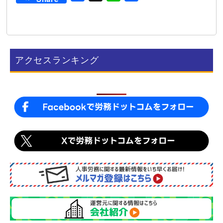
a
i
有
c
n
e
e
b
アクセスランキング
o
o
k