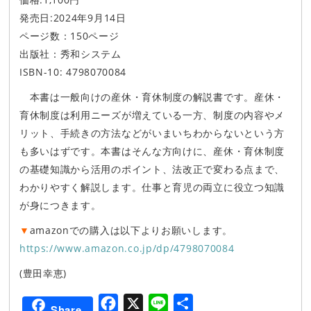
発売日:2024年9月14日
ページ数：150ページ
出版社：秀和システム
ISBN-10:
4798070084
本書は一般向けの産休・育休制度の解説書です。産休・
育休制度は利用ニーズが増えている一方、制度の内容やメ
リット、手続きの方法などがいまいちわからないという方
も多いはずです。本書はそんな方向けに、産休・育休制度
の基礎知識から活用のポイント、法改正で変わる点まで、
わかりやすく解説します。仕事と育児の両立に役立つ知識
が身につきます。
▼
amazonでの購入は以下よりお願いします。
https://www.amazon.co.jp/dp/4798070084
(豊田幸恵)
F
X
L
共
Share