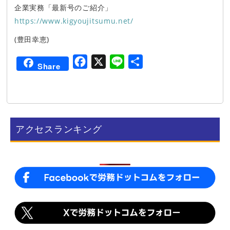
企業実務「最新号のご紹介」
https://www.kigyoujitsumu.net/
(豊田幸恵)
F
X
L
共
Share
a
i
有
c
n
e
e
b
アクセスランキング
o
o
k