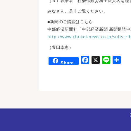
（３）執筆者 社会保険労務士法人名南経
みなさん、是非ご覧ください。
■新聞のご購読はこちら
中部経済新聞社「中部経済新聞 新聞購読申
http://www.chukei-news.co.jp/subscri
（豊田幸恵）
F
X
L
共
Share
a
i
有
c
n
e
e
b
o
o
k