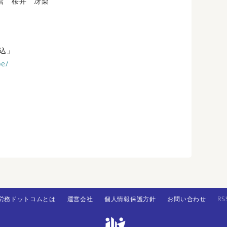
営 桜井 冴梨
込」
be/
労務ドットコムとは
運営会社
個人情報保護方針
お問い合わせ
RS