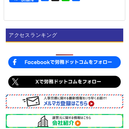
a
i
有
c
n
e
e
b
アクセスランキング
o
o
k