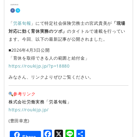
「
労基旬報
」にて特定社会保険労務士の宮武貴美が
「現場
対応に効く育休実務のツボ」
のタイトルで連載を行ってい
ます。今回、以下の最新記事が公開されました。
■2026年4月3日公開
「育休を取得できる人の範囲と給付金」
https://roukijp.jp/?p=18880
みなさん、リンクよりぜひご覧ください。
参考リンク
株式会社労働実務「労基旬報」
https://roukijp.jp/
(豊田幸恵)
F
X
L
共
Share