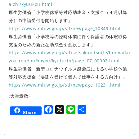
aichi/kyuukou.html
厚生労働省「小学校休業等対応助成金・支援金（４月以降
分）の申請受付を開始します」
https://www.mhlw.go.jp/stf/newpage_10849.html
厚生労働省「小学校等の臨時休業に伴う保護者の休暇取得
支援のための新たな助成金を創設します」
https://www.mhlw.go.jp/stf/seisakunitsuite/bunya/ko
you_roudou/koyou/kyufukin/pageL07_00002.html
厚生労働省「新型コロナウイルス感染症による小学校休業
等対応支援金（委託を受けて個人で仕事をする方向け）」
https://www.mhlw.go.jp/stf/newpage_10231.html
(大津章敬)
F
X
L
共
Share
a
i
有
c
n
e
e