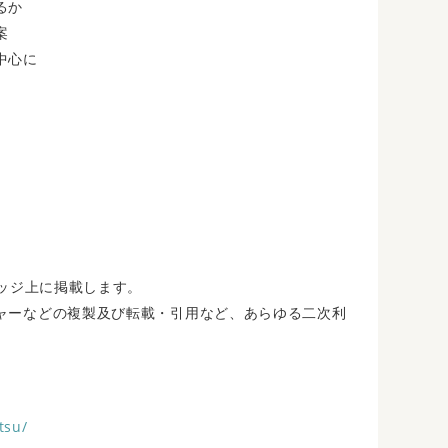
るか
案
中心に
レッジ上に掲載します。
ャーなどの複製及び転載・引用など、あらゆる二次利
tsu/