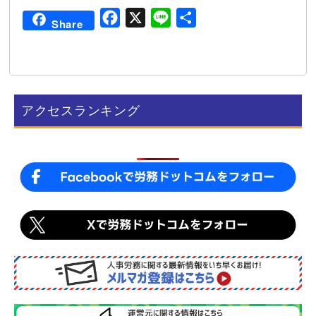
F
X
L
共
Share
a
i
有
c
n
e
e
b
アクセスランキング
o
o
k